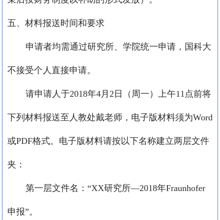
五、材料报送时间和要求
申请者均需通过研究所、学院统一申请，国科大
不接受个人直接申请。
请申请人于
2018
年
4
月
2
日（周一）上午
11
点前将
下列材料报送至人教处戴老师，电子版材料须为
Word
或
PDF
格式。电子版材料请按以下名称建立两层文件
夹：
第一层文件名：“
XX
研究所—
2018
年
Fraunhofer
申报”。