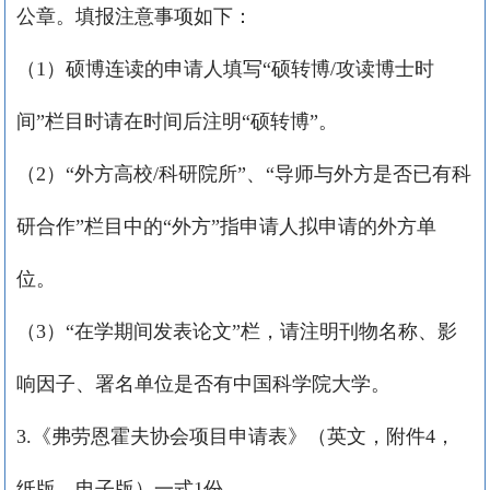
公章。填报注意事项如下：
（
1
）硕博连读的申请人填写“硕转博
/
攻读博士时
间”栏目时请在时间后注明“硕转博”。
（
2
）“外方高校
/
科研院所”、“导师与外方是否已有科
研合作”栏目中的“外方”指申请人拟申请的外方单
位。
（
3
）“在学期间发表论文”栏，请注明刊物名称、影
响因子、署名单位是否有中国科学院大学。
3.
《弗劳恩霍夫协会项目申请表》（英文，附件
4
，
纸版、电子版）一式
1
份。