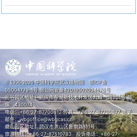
中国科学院武汉植物园
鄂ICP备
© 1996-
2026
05004779-1号
鄂公网安备42018502004676号
光谷园区地址：武汉市东湖新技术开发区九峰一路201号 邮
编：430074
电话：+86-27-87700812 传真：+86-27-87700877 电子
邮件：wbgoffice@wbgcas.cn
磨山园区地址：武汉市洪山区鲁磨路特1号
旅游热线：+86-27-87510783 投诉电话：+86-27-