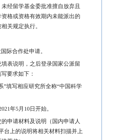
，未经留学基金委批准擅自放弃且
学资格或资格有效期内未能派出的
按相关规定执行。
大国际合作处申请。
统填表说明，之后登录国家公派留
填写要求如下：
系”填写相应研究所全称“
中国科学
2021
年
5
月
10
日开始。
交的申请材料及说明（国内申请人
平台上的说明将相关材
料扫描并上