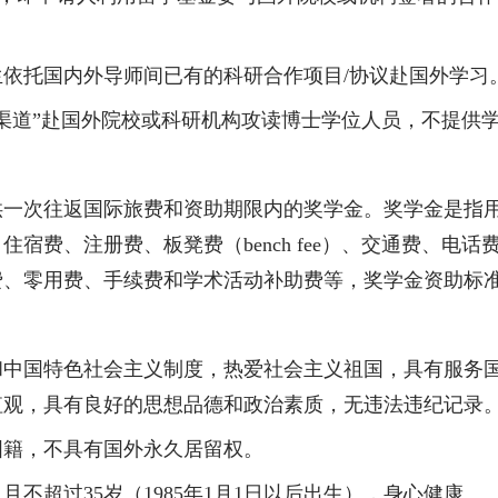
。
生依托国内外导师间已有的科研合作项目
/
协议赴国外学习
渠道”赴国外院校或科研机构攻读博士学位人员，不提供
供一次往返国际旅费和资助期限内的奖学金。奖学金是指
、住宿费、注册费、板凳费（
bench fee
）、交通费、电话
费、零用费、手续费和学术活动补助费等，奖学金资助标
和中国特色社会主义制度，热爱社会主义祖国，具有服务
值观，具有良好的思想品德和政治素质，无违法违纪记录
国籍，不具有国外永久居留权。
，且不超过
35
岁（
1985
年
1
月
1
日以后出生），身心健康。