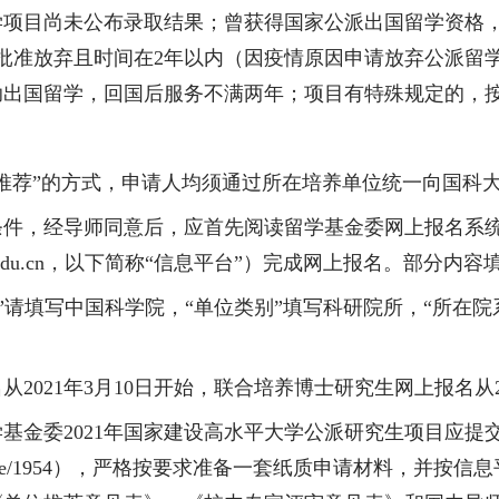
学项目尚未公布录取结果；曾获得国家公派出国留学资格
批准放弃且时间在
2
年以内（因疫情原因申请放弃公派留
助出国留学，回国后服务不满两年；项目有特殊规定的，
推荐”的方式，申请人均须通过所在培养单位统一向国科
条件，经导师同意后，应首先阅读留学基金委网上报名系
edu.cn
，以下简称“信息平台”
）完成网上报名。部分内容
”请填写中国科学院，“单位类别”填写科研院所，“所在院
名从
2021
年
3
月
10
日开始，联合培养博士研究生网上报名从
学基金委
2021
年国家建设高水平大学公派研究生项目应提
le/1954
），严格按要求准备一套纸质申请材料，并按信息