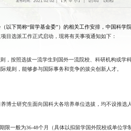
2021.02.02
发布时间：
| 【
大
中
小
】 | 【
打印
】 【
关闭
】
（以下简称“留学基金委”）的相关工作安排，中国科学院
生项目选派工作正式启动，现将有关事项通知如下：
原则，按照选拔一流学生到国外一流院校、科研机构或学
国际规则，能够参与国际事务和竞争的拔尖创新人才。
培养博士研究生面向国科大各培养单位选拔，均不设推选
期限一般为
36
-
48
个月（具体以拟留学国外院校或单位学