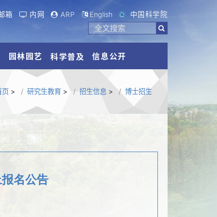
邮箱
内网
ARP
English
中国科学院
流
园林园艺
信息公开
科学普及
首页
>
研究生教育
>
招生信息
>
博士招生
上报名公告