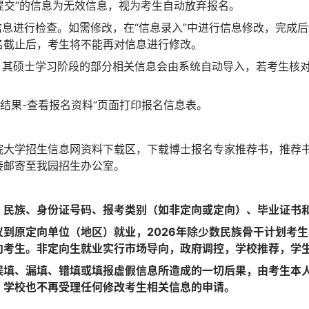
“提交”的信息为无效信息，视为考生自动放弃报名。
信息进行检查。如需修改，在“信息录入”中进行信息修改，完成后
名截止后，考生将不能再对信息进行修改。
时，其硕士学习阶段的部分相关信息会由系统自动导入，若考生核
名结果-查看报名资料”页面打印报名信息表。
院大学招生信息网资料下载区，下载博士报名专家推荐书，推荐
接邮寄至我园招生办公室。
、民族、身份证号码、报考类别（如非定向或定向）、毕业证书
到原定向单位（地区）就业，2026年除少数民族骨干计划考
向考生。非定向生就业实行市场导向，政府调控，学校推荐，学
误填、漏填、错填或填报虚假信息所造成的一切后果，由考生本
，学校也不再受理任何修改考生相关信息的申请。