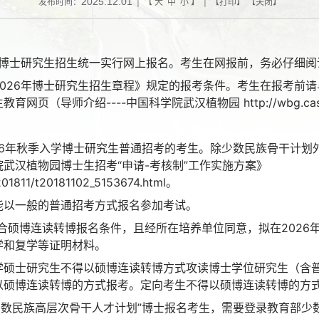
2025.12.01
发布时间：
| 【
大
中
小
】 | 【
打印
】 【
关闭
】
学博士研究生招生统一实行网上报名。考生在网报前，务必仔细阅
026年博士研究生招生章程》规定的报考条件。考生在报考前
导师介绍----中国科学院武汉植物园 http://wbg.cas.cn/
026年秋季入学博士研究生普通招考的考生。除少数民族骨干计划外
武汉植物园博士生招考“申请-考核制”工作实施方案》
/201811/t20181102_5153674.html。
能以一般的普通招考方式报名参加考试。
生符合硕博连读转博报名条件，且经所在培养单位同意，拟在202
学和复学等证明材料。
学硕士研究生不得以硕博连读转博方式攻读博士学位研究生（含
以硕博连读转博的方式报考。定向考生不得以硕博连读转博的方
的“少数民族高层次骨干人才计划”博士报名考生，需要登录教育部