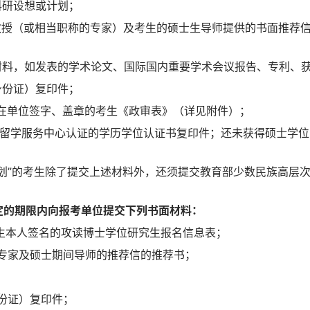
科研设想或计划；
名教授（或相当职称的专家）及考生的硕士生导师提供的书面推荐
它材料，如发表的学术论文、国际国内重要学术会议报告、专利、
身份证）复印件；
系所在单位签字、盖章的考生《政审表》（详见附件）；
育部留学服务中心认证的学历学位认证书复印件；还未获得硕士学
划”的考生除了提交上述材料外，还须提交教育部少数民族高层
定的期限内向报考单位提交下列书面材料：
考生本人签名的攻读博士学位研究生报名信息表；
行专家及硕士期间导师的推荐信的推荐书；
身份证）复印件；