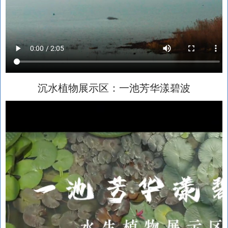
沉水植物展示区：一池芳华漾碧波