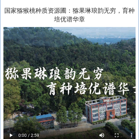
国家猕猴桃种质资源圃：猕果琳琅韵无穷，育种
培优谱华章