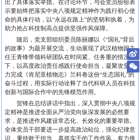
出了具体落实举措。在讨论环节，与会党员纷纷表
示要始终把落实中央八项规定精神作为践行初心使
命的具体行动，以“永远在路上”的坚韧和执着，为
助力抢占科技制高点提供坚强作风保障。
随后，党支部组织委员陈丽娜以《“国礼”背后
的故事》为题开展交流，生动展现了武汉植物园主
任王青锋带领科研团队在时间紧、任务重的情况
下，以高度政治责任感践行使命担当，凝聚攻坚合
力完成《肯尼亚植物志》兰科卷这份“生态国礼”的
奋斗过程，用实际行动诠释了当代科研人员在科技
创新与国际合作中的先锋模范作用。
贺锋在总结讲话中指出，深入贯彻中央八项规
定精神是推进全面从严治党向纵深发展的必然要
求，是推进作风建设常态化、长效化的重要举措。
全体党员干部要进一步提高政治站位，强化纪律意
识，秉持敢于担当、真抓实干的工作作风，有力推