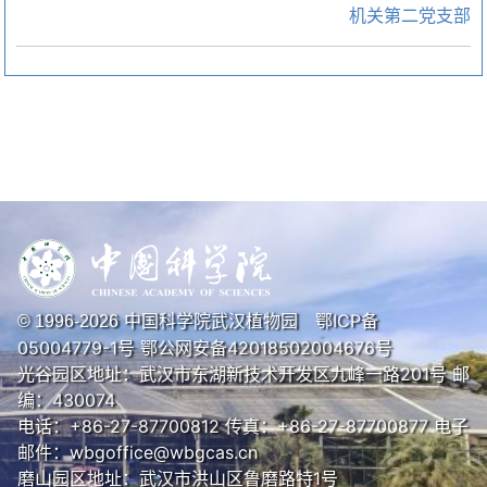
机关第二党支部
中国科学院武汉植物园
鄂ICP备
© 1996-
2026
05004779-1号
鄂公网安备42018502004676号
光谷园区地址：武汉市东湖新技术开发区九峰一路201号 邮
编：430074
电话：+86-27-87700812 传真：+86-27-87700877 电子
邮件：wbgoffice@wbgcas.cn
磨山园区地址：武汉市洪山区鲁磨路特1号