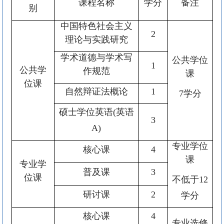
课程名称
学分
备注
别
中国特色社会主义
2
理论与实践研究
学术道德与学术写
公共学位
1
公共学
作规范
课
位课
自然辩证法概论
1
7
学分
硕士学位英语
(
英语
3
A)
专业学位
核心课
4
课
专业学
普及课
3
位课
不低于
12
研讨课
2
学分
核心课
4
专业选修