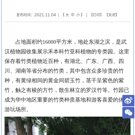
2021.11.04
发布时间：
| 【
大
中
小
】 | 【
打印
】 【
关闭
】
占地面积约16000平方米，地处东湖之滨，是武
汉植物园收集展示禾本科竹亚科植物的专类园。这里
保存着竹类植物近百种，有湖北、广东、广西、四
川、湖南等省分布的竹类，其中包含众多珍贵的竹
种，有黄绿相间的黄金间碧玉竹，茎干呈紫色的紫
竹，触之有棱的方竹，散生林立的罗汉竹等。竹园已
成为华中地区重要的竹类种质基地和游客喜爱的休闲
游玩场所。