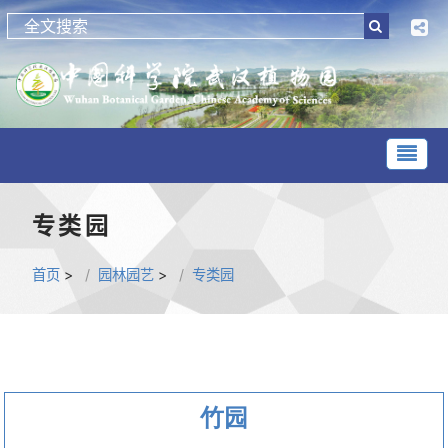
专类园
首页
>
园林园艺
>
专类园
竹园