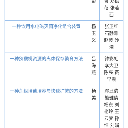
彭
鲁 郑蓓
蓓 张若
西
一种饮用水电磁灭菌净化组合装置
杨
张卫红
玉
石静雅
义
赵波 沙
浩
一种猕猴桃资源的离体保存繁育方法
吕
钟彩虹
海
李大卫
燕
陈亮 费
早霞
一种莲组培苗培养与快速扩繁的方法
杨
邓显豹
美
熊雅倩
杨东 刘
艳玲 王
云梦 孙
恒 刘娟