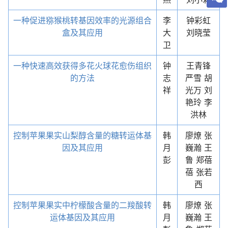
一种促进猕猴桃转基因效率的光源组合
李
钟彩虹
盒及其应用
大
刘晓莹
卫
一种快速高效获得多花火球花愈伤组织
钟
王青锋
的方法
志
严雪 胡
祥
光万 刘
艳玲 李
洪林
控制苹果果实山梨醇含量的糖转运体基
韩
廖燎 张
因及其应用
月
巍瀚 王
彭
鲁 郑蓓
蓓 张若
西
控制苹果果实中柠檬酸含量的二羧酸转
韩
廖燎 张
运体基因及其应用
月
巍瀚 王