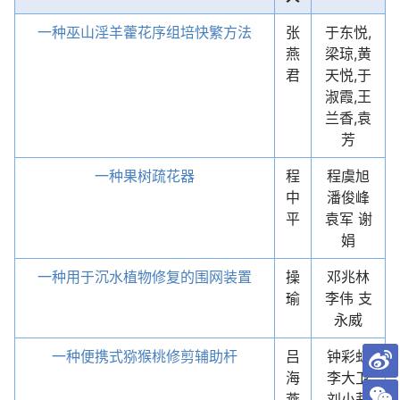
一种巫山淫羊藿花序组培快繁方法
张
于东悦,
燕
梁琼,黄
君
天悦,于
淑霞,王
兰香,袁
芳
一种果树疏花器
程
程虞旭
中
潘俊峰
平
袁军 谢
娟
一种用于沉水植物修复的围网装置
操
邓兆林
瑜
李伟 支
永威
一种便携式猕猴桃修剪辅助杆
吕
钟彩虹
海
李大卫
燕
刘小莉