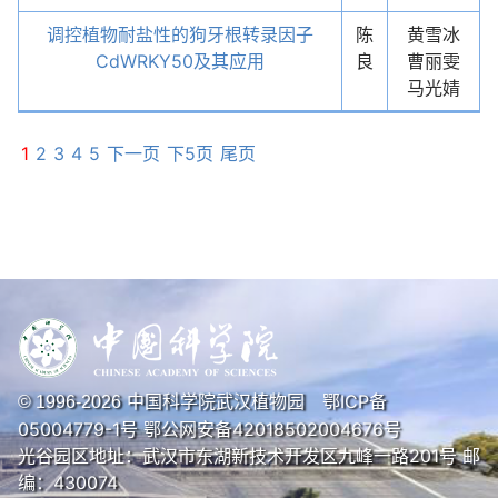
调控植物耐盐性的狗牙根转录因子
陈
黄雪冰
CdWRKY50及其应用
良
曹丽雯
马光婧
1
2
3
4
5
下一页
下5页
尾页
中国科学院武汉植物园
鄂ICP备
© 1996-
2026
05004779-1号
鄂公网安备42018502004676号
光谷园区地址：武汉市东湖新技术开发区九峰一路201号 邮
编：430074