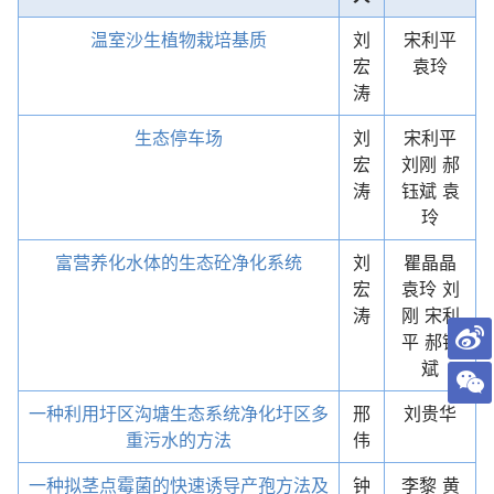
温室沙生植物栽培基质
刘
宋利平
宏
袁玲
涛
生态停车场
刘
宋利平
宏
刘刚 郝
涛
钰斌 袁
玲
富营养化水体的生态砼净化系统
刘
瞿晶晶
宏
袁玲 刘
涛
刚 宋利
平 郝钰
斌
一种利用圩区沟塘生态系统净化圩区多
邢
刘贵华
重污水的方法
伟
一种拟茎点霉菌的快速诱导产孢方法及
钟
李黎 黄