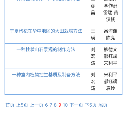
彦
李作洲
昌
雷瑞 黄
汉钱
宁夏枸杞在华中地区的大田栽培方法
王
吕海燕
瑛
陈亮
一种柱状山石景观的制作方法
刘
柳德文
宏
郝钰斌
涛
宋利平
一种室内植物控生基质及制备方法
刘
宋利平
宏
郝钰斌
涛
袁玲
首页
上5页
上一页
6
7
8
9
10
下一页
下5页
尾页