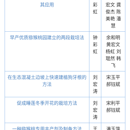
其应用
彩
宏文 龚
虹
俊杰 陈
美艳 潘
慧
早产优质猕猴桃园建立的两段栽培法
钟
余和明
彩
黄宏文
虹
杨虹 刘
琨然 韩
飞
在生态混凝土边坡上快速建植狗牙根的
刘
宋玉平
方法
宏
郝钰斌
涛
促成睡莲冬季开花的栽培方法
刘
宋利平
宏
郝钰斌
涛
一种猕猴桃专用丰产剂及制备方法
王
满玉萍