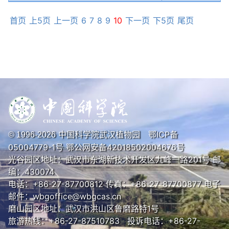
首页
上5页
上一页
6
7
8
9
10
下一页
下5页
尾页
中国科学院武汉植物园
鄂ICP备
© 1996-
2026
05004779-1号
鄂公网安备42018502004676号
光谷园区地址：武汉市东湖新技术开发区九峰一路201号 邮
编：430074
电话：+86-27-87700812 传真：+86-27-87700877 电子
邮件：wbgoffice@wbgcas.cn
磨山园区地址：武汉市洪山区鲁磨路特1号
旅游热线：+86-27-87510783 投诉电话：+86-27-